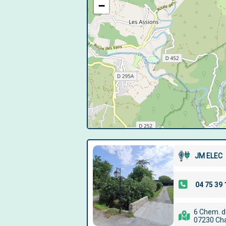
−
JM ELEC
6 Chem. d
07230 Ch