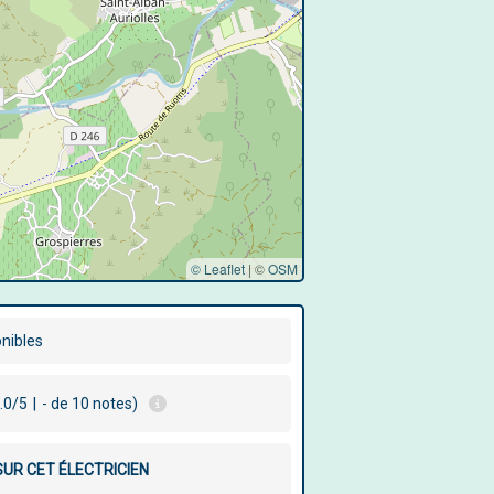
© Leaflet
|
©
OSM
onibles
.0/5
|
- de 10 notes)
SUR CET ÉLECTRICIEN