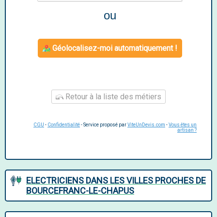
ou
Géolocalisez-moi automatiquement !
Retour à la liste des métiers
CGU
-
Confidentialité
- Service proposé par
ViteUnDevis.com
-
Vous êtes un
artisan ?
ELECTRICIENS DANS LES VILLES PROCHES DE
BOURCEFRANC-LE-CHAPUS